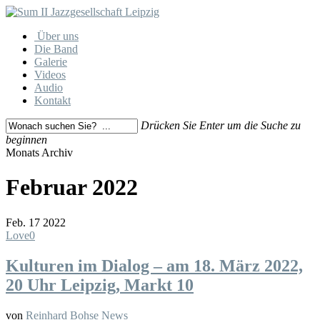
Skip
to
Menu
Über uns
main
Die Band
content
Galerie
Videos
Audio
Kontakt
Drücken Sie Enter um die Suche zu
beginnen
Close
Monats Archiv
Search
Februar 2022
Feb.
17
2022
Love
0
Kulturen im Dialog – am 18. März 2022,
20 Uhr Leipzig, Markt 10
von
Reinhard Bohse
News