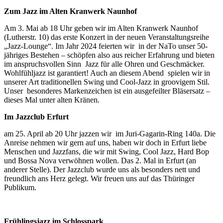
Zum Jazz im Alten Kranwerk Naunhof
Am 3. Mai ab 18 Uhr geben wir im Alten Kranwerk Naunhof
(Lutherstr. 10) das erste Konzert in der neuen Veranstaltungsreihe
„Jazz-Lounge“. Im Jahr 2024 feierten wir in der NaTo unser 50-
jähriges Bestehen – schöpfen also aus reicher Erfahrung und bieten
im anspruchsvollen Sinn Jazz für alle Ohren und Geschmäcker.
Wohlfühljazz ist garantiert! Auch an diesem Abend spielen wir in
unserer Art traditionellen Swing und Cool-Jazz in groovigem Stil.
Unser besonderes Markenzeichen ist ein ausgefeilter Bläsersatz –
dieses Mal unter alten Kränen.
Im Jazzclub Erfurt
am 25. April ab 20 Uhr jazzen wir im Juri-Gagarin-Ring 140a. Die
Anreise nehmen wir gern auf uns, haben wir doch in Erfurt liebe
Menschen und Jazzfans, die wir mit Swing, Cool Jazz, Hard Bop
und Bossa Nova verwöhnen wollen. Das 2. Mal in Erfurt (an
anderer Stelle). Der Jazzclub wurde uns als besonders nett und
freundlich ans Herz gelegt. Wir freuen uns auf das Thüringer
Publikum.
Frühlingsjazz im Schlosspark