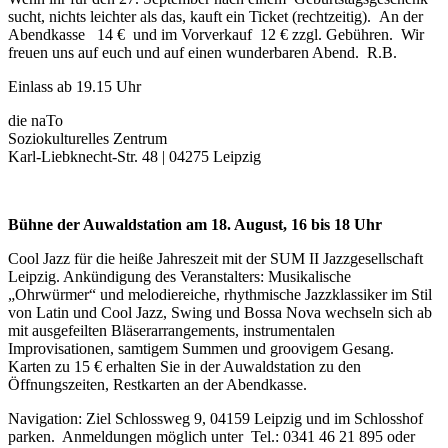
sucht, nichts leichter als das, kauft ein Ticket (rechtzeitig). An der
Abendkasse 14 € und im Vorverkauf 12 € zzgl. Gebühren. Wir
freuen uns auf euch und auf einen wunderbaren Abend. R.B.
Einlass ab 19.15 Uhr
die naTo
Soziokulturelles Zentrum
Karl-Liebknecht-Str. 48 | 04275 Leipzig
Bühne der Auwaldstation am 18. August, 16 bis 18 Uhr
Cool Jazz für die heiße Jahreszeit mit der SUM II Jazzgesellschaft
Leipzig. Ankündigung des Veranstalters: Musikalische
„Ohrwürmer“ und melodiereiche, rhythmische Jazzklassiker im Stil
von Latin und Cool Jazz, Swing und Bossa Nova wechseln sich ab
mit ausgefeilten Bläserarrangements, instrumentalen
Improvisationen, samtigem Summen und groovigem Gesang.
Karten zu 15 € erhalten Sie in der Auwaldstation zu den
Öffnungszeiten, Restkarten an der Abendkasse.
Navigation: Ziel Schlossweg 9, 04159 Leipzig und im Schlosshof
parken. Anmeldungen möglich unter Tel.: 0341 46 21 895 oder