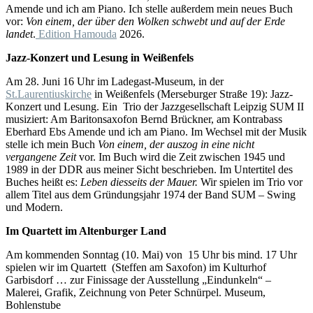
Amende und ich am Piano. Ich stelle außerdem mein neues Buch
vor:
Von einem, der über den Wolken schwebt und auf der Erde
landet
.
Edition Hamouda
2026.
Jazz-Konzert und Lesung in Weißenfels
Am 28. Juni 16 Uhr im Ladegast-Museum, in der
St.Laurentiuskirche
in Weißenfels (Merseburger Straße 19): Jazz-
Konzert und Lesung. Ein Trio der Jazzgesellschaft Leipzig SUM II
musiziert: Am Baritonsaxofon Bernd Brückner, am Kontrabass
Eberhard Ebs Amende und ich am Piano. Im Wechsel mit der Musik
stelle ich mein Buch
Von einem, der auszog in eine nicht
vergangene Zeit
vor. Im Buch wird die Zeit zwischen 1945 und
1989 in der DDR aus meiner Sicht beschrieben. Im Untertitel des
Buches heißt es:
Leben diesseits der Mauer.
Wir spielen im Trio vor
allem Titel aus dem Gründungsjahr 1974 der Band SUM – Swing
und Modern.
Im Quartett im Altenburger Land
Am kommenden Sonntag (10. Mai) von 15 Uhr bis mind. 17 Uhr
spielen wir im Quartett (Steffen am Saxofon) im Kulturhof
Garbisdorf … zur Finissage der Ausstellung „Eindunkeln“ –
Malerei, Grafik, Zeichnung von Peter Schnürpel. Museum,
Bohlenstube