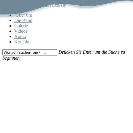
Skip
to
Menu
Über uns
main
Die Band
content
Galerie
Videos
Audio
Kontakt
Drücken Sie Enter um die Suche zu
beginnen
Close
Search
SUM II JAZZGESELLSCHAFT
LEIPZIG Die Jazzband in Leipzig