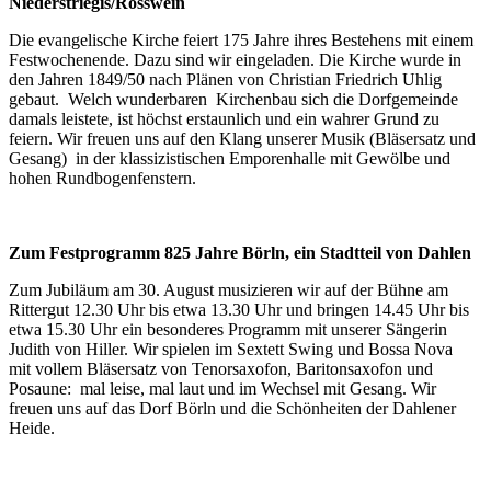
Niederstriegis/Rosswein
Die evangelische Kirche feiert 175 Jahre ihres Bestehens mit einem
Festwochenende. Dazu sind wir eingeladen. Die Kirche wurde in
den Jahren 1849/50 nach Plänen von Christian Friedrich Uhlig
gebaut. Welch wunderbaren Kirchenbau sich die Dorfgemeinde
damals leistete, ist höchst erstaunlich und ein wahrer Grund zu
feiern. Wir freuen uns auf den Klang unserer Musik (Bläsersatz und
Gesang) in der klassizistischen Emporenhalle mit Gewölbe und
hohen Rundbogenfenstern.
Zum Festprogramm 825 Jahre Börln, ein Stadtteil von Dahlen
Zum Jubiläum am 30. August musizieren wir auf der Bühne am
Rittergut 12.30 Uhr bis etwa 13.30 Uhr und bringen 14.45 Uhr bis
etwa 15.30 Uhr ein besonderes Programm mit unserer Sängerin
Judith von Hiller. Wir spielen im Sextett Swing und Bossa Nova
mit vollem Bläsersatz von Tenorsaxofon, Baritonsaxofon und
Posaune: mal leise, mal laut und im Wechsel mit Gesang. Wir
freuen uns auf das Dorf Börln und die Schönheiten der Dahlener
Heide.