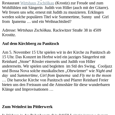
Restaurant
Wirtshaus Zschölkau
(Krostiz) zur Freude und zum
Wohlfühlen mit Sängerin Judith von Hiller (auch mit der Gitarre).
Wir freuen uns sehr, erneut mit Judith zu musizieren. Erklingen
werden solche populären Titel wie Summertime, Sunny und Girl
from Ipanema … und ein Weihnachtslied?
Adresse:
Wirtshaus Zschölkau
. Rackwitzer Straße 38 in 4509
Krostitz.
Auf dem Kirchberg zu Panitzsch
Am 5. November 15 Uhr spielen wir in der Kirche zu Panitzsch ab
15 Uhr. Das Konzert im Herbst wird ein jazziges Sängerfest mit
Reinhard „Stone“ Rössler einerseits und Judith von Hiller
andererseits. Wir spielen und begleiten im Stil des Swing, Cooljazz
und Bossa Nova solche musikalischen „Ohrwürmer“ wie
Night and
day
und
Summertime
,
Girl from Ipanema
und
Fly me to the moon
… Die barocke Kirche von Panitzsch und Pfarrer Reinhard Freier
bieten uns den Freiraum und die Atmoshäre für diese wunderbaren
Klänge und Improvisationen …
Zum Weinfest im Pittlerwerk