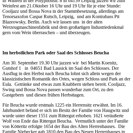
In Wahren in der Polyphonstr. 8 in 04159 Leipzig jazzen wir zum
Weinfest am 21.Oktober 16 Uhr und 19 Uhr für je eine Stunde:
Cooljazz und Bossa Nova in der Stammbesetzung, allerdings am
Tenorsaxofon Caspar Rutsch, Leipzig, und am Kontrabass Pit
Blazeowsky, Berlin. Auch wir lassen uns in der alten
Werzeugmaschinenfabrik und dem großartigen Industriedenkmal
gern vom Wein überraschen – und überzeugen.
Im herbstlichen Park oder Saal des Schlosses Beucha
Am 30. September 19.30 Uhr jazzen wir bei Martin Koenitz,
Gutshof 1 in 04651 Bad Lausick im Saal des Schlosses. Der
Ausflug in den Herbst nach Beucha lohnt sich allein wegen der
klassizistischen Romantik des Ortes, wegen Schloss und Park an der
Eula. Getränke und etwas zum Knabbern stehen bereit. Cooljazz,
Swing und Bossa Nova passen wunderbar zum Ort, zu den
Gastgebern und diesen frühen Herbsttagen.
Für Beucha wurde erstmals 1225 ein Herrensitz erwähnt. Im 16.
Jahrhundert befand er sich im Besitz der Familie von Haugwitz und
wurde unter dieser 1551 zum Rittergut erhoben. 1621 veräußerte
Wolf von Ende das Rittergut Beucha. Vermutlich unter der Familie
von Kötteritz erfolgte 1654 der Bau des Alten Herrenhauses. Die
Familie Niebecker gab 1810 den Bau des Neuen Herrenhauses in