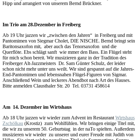
Hipp und arrangiert von unserem Bernd Brückner.
Im Trio am 28.Dezember in Freiberg
Ab 19 Uhr jazzen wir „zwischen den Jahren“ in Freiberg und mit
Pantomimen von Siegmar Cholet, DIE NISCHE. Bernd bringt sein
Baritonsaxofon mit, aber auch das Tenorsaxofon und die
Querflöte. Ebs schlägt sanft wie mmer den Bass. Ein Flügel steht
für mich schon bereit. Wir musizieren ganz in der Tradition des
Freiberger Alt-Jazzmeisters Dr. Sam Günter Schulz, der leider
schon nicht mehr unter uns weilt. Wir sind gespannt auf die Jahres-
End-Pantomimen und lebensnahen Flügel-Figuren von Sigmar.
Anschließend Wein und leckeres Abendbot nach Art des Hauses.
Bitte anmelden Clausthaler Str. 20 Tel. 03731 458614
Am 14. Dezember im Wirtshaus
Ab 18 Uhr jazzen wir wieder zum Advent im Restaurant
Wirtshaus
Zschölkau
(Krostiz) zum Wohlfühlen. Wir bringen einige Titel mit,
die wir zu unserem 50. Geburtstag in der naTo spielten. Außerdem
musizieren wir wieder zu unserer und eurer Freude mit Judith von