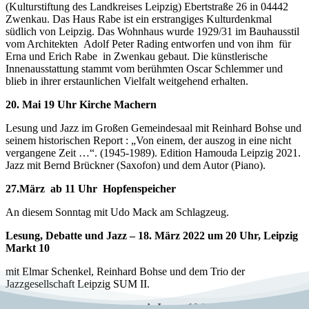
(Kulturstiftung des Landkreises Leipzig) Ebertstraße 26 in 04442
Zwenkau. Das Haus Rabe ist ein erstrangiges Kulturdenkmal
südlich von Leipzig. Das Wohnhaus wurde 1929/31 im Bauhausstil
vom Architekten Adolf Peter Rading entworfen und von ihm für
Erna und Erich Rabe in Zwenkau gebaut. Die künstlerische
Innenausstattung stammt vom berühmten Oscar Schlemmer und
blieb in ihrer erstaunlichen Vielfalt weitgehend erhalten.
20. Mai 19 Uhr Kirche Machern
Lesung und Jazz im Großen Gemeindesaal mit Reinhard Bohse und
seinem historischen Report : „Von einem, der auszog in eine nicht
vergangene Zeit …“. (1945-1989). Edition Hamouda Leipzig 2021.
Jazz mit Bernd Brückner (Saxofon) und dem Autor (Piano).
27.März ab 11 Uhr Hopfenspeicher
An diesem Sonntag mit Udo Mack am Schlagzeug.
Lesung, Debatte und Jazz – 18. März 2022 um 20 Uhr, Leipzig
Markt 10
mit Elmar Schenkel, Reinhard Bohse und dem Trio der
Jazzgesellschaft Leipzig SUM II.
Angekündigt war: Lesung und Jazz – 19.März 2022, 15 Uhr –