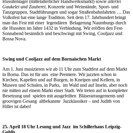
Hussitenlager (mittelalterlicher Handwerksmarkt) sowie
allerlei
Gaukelei und Zauberei
, Konzerte und Weinstände, Sport- und
Tanzgruppen, Stadtführungen und sogar Straßenbahnfahrten … Das
Volksfest hat eine lange Tradition. Seit dem 17. Jahrhundert bringt
man das Fest mit einer legendären Belagerung Naumburgs durch
die Hussiten im Jahre 1432 in Verbindung. Wir eröffen den Fest-
Sonnabend besinnlich und beschwingt mit Swing, Cooljazz und
Bossa Nova.
Swing und Cooljazz auf dem Bornaischen Markt
Am 1. Juni musizieren wir ab 11 Uhr zum Stadtfest auf dem Markt
in Borna. Das ist für uns eine Premiere. Wir jazzten schon in
Kirchen, Kapellen und auf Burgen, in Kneipen und Kellern, in
Museen und Schulen, in Parks, im Wald und auf Inseln, aber noch
nie mitten auf einem Markt einer Stadt. Wir treten auf in kompletter
Besetzung und spielen mit ausgefeilten Bläserarrangements und
groovigen Gesang altbekannte Jazzklassiker – und Judith von
Hiller ist dabei!
25. April 18 Uhr Lesung und Jazz im Schillerhaus Leipzig-
Gohlis