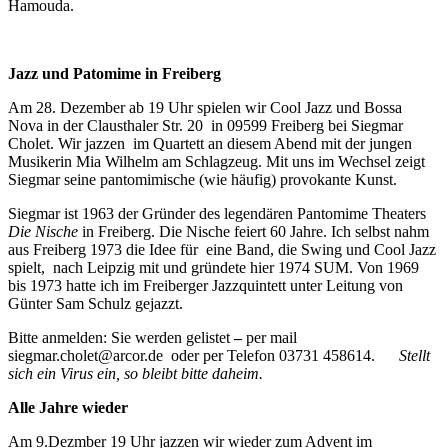
Hamouda.
Jazz und Patomime in Freiberg
Am 28. Dezember ab 19 Uhr spielen wir Cool Jazz und Bossa
Nova in der Clausthaler Str. 20 in 09599 Freiberg bei Siegmar
Cholet. Wir jazzen im Quartett an diesem Abend mit der jungen
Musikerin Mia Wilhelm am Schlagzeug. Mit uns im Wechsel zeigt
Siegmar seine pantomimische (wie häufig) provokante Kunst.
Siegmar ist 1963 der Gründer des legendären Pantomime Theaters
Die Nische
in Freiberg. Die Nische feiert 60 Jahre. Ich selbst nahm
aus Freiberg 1973 die Idee für eine Band, die Swing und Cool Jazz
spielt, nach Leipzig mit und gründete hier 1974 SUM. Von 1969
bis 1973 hatte ich im Freiberger Jazzquintett unter Leitung von
Günter Sam Schulz gejazzt.
Bitte anmelden: Sie werden gelistet
–
per mail
siegmar.cholet@arcor.de oder per Telefon 03731 458614.
Stellt
sich ein Virus ein, so bleibt bitte daheim.
Alle Jahre wieder
Am 9.Dezmber 19 Uhr jazzen wir wieder zum Advent im