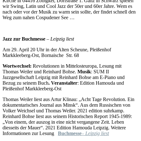
Kirche in 04416 Zöbigker, Dorfstraße 1. Ganz in Schwarz spielen
wir Swing, Latin und Cool Jazz der 50er und 60er Jahre. Wem es
nach oder vor der Musik zu warm sein sollte, der findet schnell den
Weg zum nahen Cospudener See …
Jazz zur Buchmesse
–
Leipzig liest
Am 29. April 20 Uhr in der Alten Scheune, Pleißenhof
Markkleeberg-Ost, Bornaische Str. 68
Wortwechsel:
Revolutionen in Mittelosteuropa, Lesung mit
Thomas Weiler und Reinhard Bohse.
Musik
: SUM II
Jazzgesellschaft Leipzig mit Reinhard Bohse am E-Piano und
Bezug zu seinem Buch
. Veranstalter
: Edition Hamouda und
Pleißenhof Markkleeberg-Ost
Thomas Weiler liest aus Artur Klinau: „Acht Tage Revolution. Ein
dokumentarisches Journal aus Minsk“. Aus dem Russischen von
Volker Weichsel und Thomas Weiler. 2021 edition suhrkamp.
Reinhard Bohse liest aus seinem Historischen Report 1945-1989:
„Von einem, der auszog in eine nicht vergangene Zeit. Leben
diesseits der Mauer“. 2021 Edition Hamouda Leipzig. Weitere
Informationen zur Lesung
Buchmesse
–
Leipzig liest