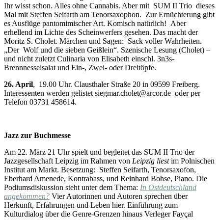
Ihr wisst schon. Alles ohne Cannabis. Aber mit SUM II Trio dieses
Mal mit Steffen Seifarth am Tenorsaxophon. Zur Ernüchterung gibt
es Ausflüge pantomimischer Art. Komisch natürlich! Aber
erhellend im Lichte des Scheinwerfers gesehen. Das macht der
Moritz S. Cholet. Märchen und Sagen: Sack voller Wahrheiten.
„Der Wolf und die sieben Geißlein“. Szenische Lesung (Cholet) –
und nicht zuletzt Culinaria von Elisabeth einschl. 3n3s-
Brennnesselsalat und Ein-, Zwei- oder Dreitöpfe.
26. April
, 19.00 Uhr. Clausthaler Straße 20 in 09599 Freiberg.
Interessenten werden gelistet siegmar.cholet@arcor.de oder per
Telefon 03731 458614.
Jazz zur Buchmesse
Am 22. März 21 Uhr spielt und begleitet das SUM II Trio der
Jazzgesellschaft Leipzig im Rahmen von
Leipzig liest
im Polnischen
Institut am Markt. Besetzung: Steffen Seifarth, Tenorsaxofon,
Eberhard Amenede, Kontrabass, und Reinhard Bohse, Piano. Die
Podiumsdiskussion steht unter dem Thema:
In Ostdeutschland
angekommen?
Vier Autorinnen und Autoren sprechen über
Herkunft, Erfahrungen und Leben hier. Einführung zum
Kulturdialog über die Genre-Grenzen hinaus Verleger Fayçal