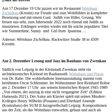
Am 17.Dezmber 19 Uhr jazzen wir im Restaurant
Wirtshaus
Zschölkau
(Krostiz) zur Freude und zum Wohlfühlen in kompletter
Besetzung und mit einem Gast: Judith von Hiller, Gesang. Wir
freuen uns sehr, zum Jahresende 2022 noch einmal mit Judith zu
musizieren. Erklingen werden wieder mit ihr solche populären Titel
wie Summertime, Sunny und Girl from Ipanema …
Adresse:
Wirtshaus Zschölkau
. Rackwitzer Straße 38 in 4509
Krostitz.
Am 2. Dezember Lesung und Jazz im Bauhaus von Zwenkau
Südlich von Leipzig in der Kleinstadt Zwenkau steht ein
architektonisches Kleinod im Bauhausstil:
Wohnhaus und Praxis
von Dr. Rabe. Die wohlerhaltene Innenausstattung stammt vom
berühmten Oscar Schlemmer. Im Wohnzimmer liest Reinhard Bohse
am 2. Dezmber 17 Uhr aus seinem historischen Report 1945-1989
„Von einem, der auszog in eine nicht vergangene Zeit“ (Edition
Hamouda 2021). Der Autor am Klavier spielt mit seinen Musiker-
Kollegen Henry Wilhelm (Posaune) und Eberhard Amende
(Kontrabass) der SUM II Jazzgesellschaft Leipzig Kompositionen
aus der Zeit, als das Wohnhaus entworfen, gebaut und auch als