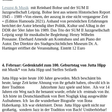
Lesung & Musik
mit Reinhard Bohse und der SUM II
Jazzgesellschaft Leipzig. Bohse liest aus seinem Historischen Report
1945 – 1989 »Von einem, der auszog in eine nicht vergangene Zeit
« (Edition Hamouda 2021). Anhand von persönlichen Erfahrungen
berichtet der Autor lebendig über Politik, Kultur und Alltag in der
DDR der 50er Jahre bis 1989. Das Trio der SUM II Jazzgesellschaft
Leipzig sorgt für musikalische Begleitung: Henry Wilhelm
Possaune. Eberhard Amende am Kontrabass und am Piano der
Autor. Der Direktor des Stadtgeschichtlichen Museum Dr. A.
Hartinger eröffnet die Veranstaltung. Eintritt 12 Euro
4. Februar: Gedenktafel zum 100. Geburtstag von Jutta Hipp
mit Musik* von Jutta Hipp und Steffen Seifarth
Jutta Hipp wäre heute 100 Jahre geworden. Mich beschämt bis
heute, lange Zeit keine Ahnung von ihr gehabt haben, obwohl ich in
ihrer Tradition Jahrzehnte Jazz spiele und höre. Als vor 14
Jahren ein Weg nach ihr benannt wurde, erfuhr ich erstmals von ihr.
Ich hörte im Deutschlandfunk von Bert Nogligk klug ausgewählte
Aufnahmen. Ich las die wunderbare Biografie von Ilona
Haberkamp. Ich war elektrisiert. Denn Jutta Hipp spielt nicht nur
großartig, sondern Jazz in der Tradition von Bach! Unüberhörbar!