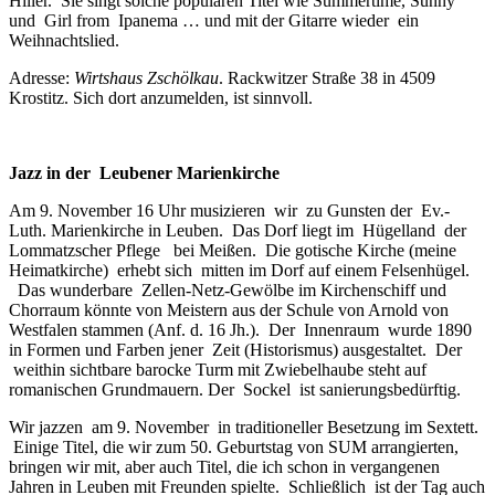
Hiller. Sie singt solche populären Titel wie Summertime, Sunny
und Girl from Ipanema … und mit der Gitarre wieder ein
Weihnachtslied.
Adresse:
Wirtshaus Zschölkau
. Rackwitzer Straße 38 in 4509
Krostitz. Sich dort anzumelden, ist sinnvoll.
Jazz in der Leubener Marienkirche
Am 9. November 16 Uhr musizieren wir zu Gunsten der Ev.-
Luth. Marienkirche in Leuben. Das Dorf liegt im Hügelland der
Lommatzscher Pflege bei Meißen. Die gotische Kirche (meine
Heimatkirche) erhebt sich mitten im Dorf auf einem Felsenhügel.
Das wunderbare Zellen-Netz-Gewölbe im Kirchenschiff und
Chorraum könnte von Meistern aus der Schule von Arnold von
Westfalen stammen (Anf. d. 16 Jh.). Der Innenraum wurde 1890
in Formen und Farben jener Zeit (Historismus) ausgestaltet. Der
weithin sichtbare barocke Turm mit Zwiebelhaube steht auf
romanischen Grundmauern. Der Sockel ist sanierungsbedürftig.
Wir jazzen am 9. November in traditioneller Besetzung im Sextett.
Einige Titel, die wir zum 50. Geburtstag von SUM arrangierten,
bringen wir mit, aber auch Titel, die ich schon in vergangenen
Jahren in Leuben mit Freunden spielte. Schließlich ist der Tag auch