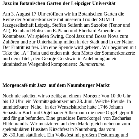
Jazz im Botanischen Garten der Leipziger Universität
Am 3. August 17 Uhr eröffnen wir im Botanischen Garten die
Reihe der Sommerkonzerte mit unserem Trio der SUM II
Jazzgesellschaft Leipzig. Steffen Seifarth am Saxofon (Tenor und
Alt), Reinhard Bohse am E-Piano und Eberhard Amende am
Kontrabass. Wir spielen Swing, Cool Jazz und Bossa Nova zum
Zuhören und zur Unterhaltung mitten in der Stadt und in der Natur.
Der Eintritt ist frei. Um eine Spende wird gebeten. Wir beginnen mit
Take the „A“ Train und enden mit dem Motto der Sommerkonzerte
und dem Titel , den George Gershwin in Anlehnung an ein
ukrainisches Wiegenlied komponierte:
Summertime
.
Morgencafé mit Jazz auf dem Naumburger Markt
Noch nie spielten wir so zeitig an einem Morgen: Von 10.30 Uhr
bis 12 Uhr ein Vormittagskonzert am 28. Juni. Welche Freude. In
unmittelbarer Nähe, in der Wenzelskirche hatte 1746 Johann
Sebastian Bach mit Orgelbauer Silbermann die neue Orgel geprüft
und für gut befunden. Eine grandiose Barockorgel von Zacharias
Hildebrandts. Wir musizieren auf dem Markt gleich nebenan zum
spektakulären Hussiten Kirschfest in Naumburg, das vom
26.-30.Juni stattfindet. Ein Volksfest mit großem Festumzug und