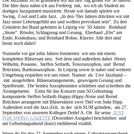
Die Jazzband SUM gründeten wir auf den Tag genau vor 50 Jahren.
Die Idee dazu nahm ich aus Freiberg mit, wo ich als Student im
dortigen Jazzquintett musizierte. Heute wie damals spielen wir
Swing, Cool und Latin Jazz. „In den 70er Jahren drückten wir mit
Jazz unser Lebensgefühl aus und wollten provokant sein“. Zu den
Gründern der Band gehörten in Leipzig vor 50 Jahren Reinhard
„Stone“ Rössler, Schlagzeug und Gesang, Eberhard „Ebs“ am
Ende, Kontrabass, und Reinhard Bohse, Klavier. Alle drei sind
heute noch dabei!
Nunmehr vor gut zehn Jahren formierten wir uns mit einem
kompletten Bläsersatz neu. Seit dem sind außerdem dabei Henry
Wilhelm, Posaune, Steffen Seifarth, Tenorsaxophon, und Bernd
Brückner, Baritonsaxophon. In Leipzig sowie in naher und weiterer
Umgebung erspielten wir uns einen Namen als Live Jazzband –
mit ausgefeilten Bläserarrangements, groovigem Gesang und
Spielfreude. Die beiden Saxophonisten schrieben und schreiben die
Arrangements. Extra für das Konzert zum 50.Geburtstag
komponierte Steffen Seifarth
Happy-Hippy-Noise
und Bernd
Brückner arrangierte mit Bläsersätzen zwei Titel von Jutta Hipp.
Außerdem wird die Jazz-Zeit, in der sich SUM gründete, am 27.
September von unserem Kollegen Detlef A. Ott für seine
JUST
FOR SWING
GAZETTE
(Dezember-Ausgabe) beschrieben und
am Geburtstagsabend (kurz) einführend erzählt.
Wenn ihr für den 27. September nach einem Geburtstagsgeschenk