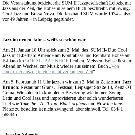
Die Veranstaltung begleitet die SUM II Jazzgesellschaft Leipzig mit
Jazz aus der Zeit, die Bohse in seinem Buch beschreibt, mit Swing,
Cool Jazz und Bossa Nova. Die Jazzband SUM wurde 1974 – also
vor 49 Jahren – in Leipzig gegründet.
Jazz im neuen Jahr – weil’s so schön war
Am 21. Januar 18 Uhr spielt zum 2. Mal das SUM II- Duo Cool
Jazz mit Eberhard Amende am Kontrabass und Reinhard Bohse am
E-Piano im
LOKAL. BAHNHOF
Leuben, Meissen. Bohse liest am
Abend im Wechsel zur Musik wieder aus seinem Buch „
Von
einem, der auszog in eine nicht vergangene Zeit
“.
Am 5. Februar ab 11 Uhr jazzen wir zum 2. Mal in Zeitz
zum Jazz
Brunch
: Restaurant Grana, Festsaal, Leipziger Straße 14, Zeitz OT
Grana. Wir spielen in kompletter Besetzung wie immer Swing,
Latin und Cool Jazz und improvisieren über solch wunderbaren
Titel wie
Take the „A“ Train, Black orpheus
und
Now the time.
Plätze zu bestellen ist nicht zwingend, aber sinnvoll. Tel. 03441
688446
„Jazz im Advent“