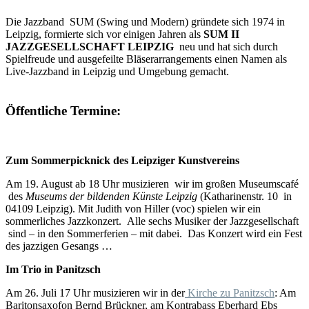
Die Jazzband SUM (Swing und Modern) gründete sich 1974 in
Leipzig, formierte sich vor einigen Jahren als
SUM II
JAZZGESELLSCHAFT LEIPZIG
neu und hat sich durch
Spielfreude und ausgefeilte Bläserarrangements einen Namen als
Live-Jazzband in Leipzig und Umgebung gemacht.
Öffentliche Termine:
Zum Sommerpicknick des Leipziger Kunstvereins
Am 19. August ab 18 Uhr musizieren wir im großen Museumscafé
des
Museums der bildenden Künste Leipzig
(Katharinenstr. 10 in
04109 Leipzig). Mit Judith von Hiller (voc) spielen wir ein
sommerliches Jazzkonzert. Alle sechs Musiker der Jazzgesellschaft
sind – in den Sommerferien – mit dabei. Das Konzert wird ein Fest
des jazzigen Gesangs …
Im Trio in Panitzsch
Am 26. Juli 17 Uhr musizieren wir in der
Kirche zu Panitzsch
: Am
Baritonsaxofon Bernd Brückner, am Kontrabass Eberhard Ebs