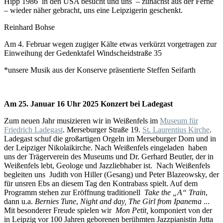
Hipp 1986 in den USA besucht und uns – zunächst aus der Ferne
– wieder näher gebracht, uns eine Leipzigerin geschenkt.
Reinhard Bohse
Am 4. Februar wegen zugiger Kälte etwas verkürzt vorgetragen zur
Einweihung der Gedenktafel Windscheidstraße 35
*unsere Musik aus der Konserve präsentierte Steffen Seifarth
Am 25. Januar 16 Uhr 2025 Konzert bei Ladegast
Zum neuen Jahr musizieren wir in Weißenfels im
Museum für
Friedrich Ladegast
. Merseburger Straße 19.
St. Laurentius Kirche
.
Ladegast schuf die großartigen Orgeln im Merseburger Dom und in
der Leipziger Nikolaikirche. Nach Weißenfels eingeladen haben
uns der Trägerverein des Museums und Dr. Gerhard Beutler, der in
Weißenfels lebt, Geologe und Jazzliebhaber ist. Nach Weißenfels
begleiten uns Judith von Hiller (Gesang) und Peter Blazeowsky, der
für unsren Ebs an diesem Tag den Kontrabass spielt. Auf dem
Programm stehen zur Eröffnung traditionell
Take the „A“ Train
,
dann u.a.
Bernies Tune
,
Night and day,
The Girl from Ipanema ..
.
Mit besonderer Freude spielen wir
Mon Petit,
komponiert von der
in Leipzig vor 100 Jahren geborenen berühmten Jazzpianistin Jutta