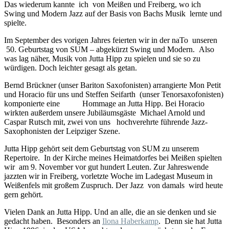
Das wiederum kannte ich von Meißen und Freiberg, wo ich
Swing und Modern Jazz auf der Basis von Bachs Musik lernte und
spielte.
Im September des vorigen Jahres feierten wir in der naTo unseren
50. Geburtstag von SUM – abgekürzt Swing und Modern. Also
was lag näher, Musik von Jutta Hipp zu spielen und sie so zu
würdigen. Doch leichter gesagt als getan.
Bernd Brückner (unser Bariton Saxofonisten) arrangierte Mon Petit
und Horacio für uns und Steffen Seifarth (unser Tenorsaxofonisten)
komponierte eine Hommage an Jutta Hipp. Bei Horacio
wirkten außerdem unsere Jubiläumsgäste Michael Arnold und
Caspar Rutsch mit, zwei von uns hochverehrte führende Jazz-
Saxophonisten der Leipziger Szene.
Jutta Hipp gehört seit dem Geburtstag von SUM zu unserem
Repertoire. In der Kirche meines Heimatdorfes bei Meißen spielten
wir am 9. November vor gut hundert Leuten. Zur Jahreswende
jazzten wir in Freiberg, vorletzte Woche im Ladegast Museum in
Weißenfels mit großem Zuspruch. Der Jazz von damals wird heute
gern gehört.
Vielen Dank an Jutta Hipp. Und an alle, die an sie denken und sie
gedacht haben. Besonders an
Ilona Haberkamp
. Denn sie hat Jutta