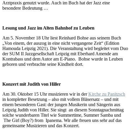
Arztpraxis genutzt wurde. Auch im Buch hat der Jazz eine
besondere Bedeutung …
Lesung und Jazz im Alten Bahnhof zu Leuben
Am 5. November 18 Uhr liest Reinhard Bohse aus seinem Buch
„Von einem, der auszog in eine nicht vergangene Zeit“ (Edition
Hamouda Leipzig 2021). Die Veranstaltung wird begleitet vom Duo
der SUM II Jazzgesellschaft Leipzig mit Eberhard Amende am
Kontrabass und dem Autor am E-Piano. Bohse wurde in Leuben
geboren und verbrachte seine Kindheit dort.
Konzert mit Judith von Hiller
Am 30. Oktober 15 Uhr musizieren wir in der
Kirche zu Panitzsch
in kompletter Besetzung – also mit vollem Bläsersatz – und mit
einem besonderen Gast: der jungen Musikerin und Sängerin aus
Leipzig Judith von Hiller. Sie singt an diesem Sonntagnachmittag
solche wunderbaren Titel wie Summertime, Summer Samba und
The Girl (Boy?) from Ipanema. Wir alle freuen uns sehr auf das
gemeinsame Musizieren und das Konzert.