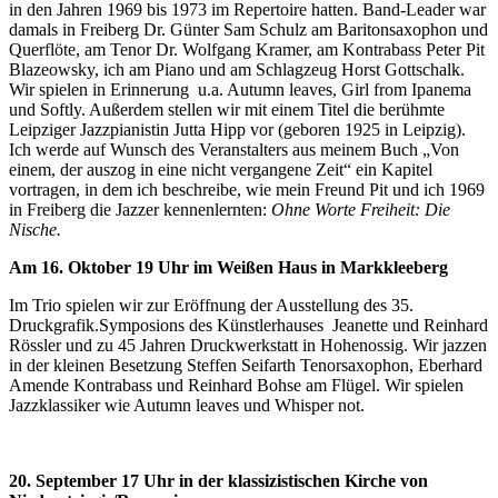
in den Jahren 1969 bis 1973 im Repertoire hatten. Band-Leader war
damals in Freiberg Dr. Günter Sam Schulz am Baritonsaxophon und
Querflöte, am Tenor Dr. Wolfgang Kramer, am Kontrabass Peter Pit
Blazeowsky, ich am Piano und am Schlagzeug Horst Gottschalk.
Wir spielen in Erinnerung u.a. Autumn leaves, Girl from Ipanema
und Softly. Außerdem stellen wir mit einem Titel die berühmte
Leipziger Jazzpianistin Jutta Hipp vor (geboren 1925 in Leipzig).
Ich werde auf Wunsch des Veranstalters aus meinem Buch „Von
einem, der auszog in eine nicht vergangene Zeit“ ein Kapitel
vortragen, in dem ich beschreibe, wie mein Freund Pit und ich 1969
in Freiberg die Jazzer kennenlernten:
Ohne Worte Freiheit: Die
Nische.
Am 16. Oktober 19 Uhr im Weißen Haus in Markkleeberg
Im Trio spielen wir zur Eröffnung der Ausstellung des 35.
Druckgrafik.Symposions des Künstlerhauses Jeanette und Reinhard
Rössler und zu 45 Jahren Druckwerkstatt in Hohenossig. Wir jazzen
in der kleinen Besetzung Steffen Seifarth Tenorsaxophon, Eberhard
Amende Kontrabass und Reinhard Bohse am Flügel. Wir spielen
Jazzklassiker wie Autumn leaves und Whisper not.
20. September 17 Uhr in der klassizistischen Kirche von