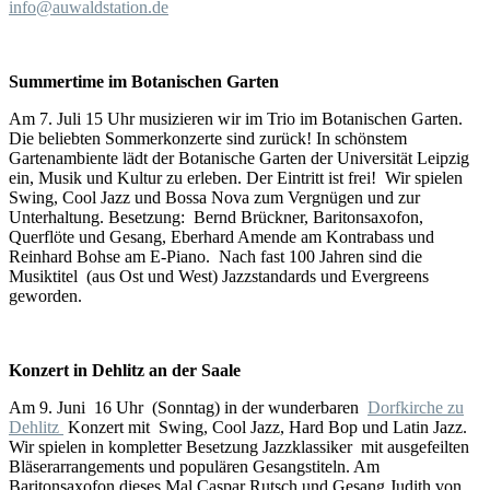
info@auwaldstation.de
Summertime im Botanischen Garten
Am 7. Juli 15 Uhr musizieren wir im Trio im Botanischen Garten.
Die beliebten Sommerkonzerte sind zurück! In schönstem
Gartenambiente lädt der Botanische Garten der Universität Leipzig
ein, Musik und Kultur zu erleben. Der Eintritt ist frei! Wir spielen
Swing, Cool Jazz und Bossa Nova zum Vergnügen und zur
Unterhaltung. Besetzung: Bernd Brückner, Baritonsaxofon,
Querflöte und Gesang, Eberhard Amende am Kontrabass und
Reinhard Bohse am E-Piano. Nach fast 100 Jahren sind die
Musiktitel (aus Ost und West) Jazzstandards und Evergreens
geworden.
Konzert in Dehlitz an der Saale
Am 9. Juni 16 Uhr (Sonntag) in der wunderbaren
Dorfkirche zu
Dehlitz
Konzert mit Swing, Cool Jazz, Hard Bop und Latin Jazz.
Wir spielen in kompletter Besetzung Jazzklassiker mit ausgefeilten
Bläserarrangements und populären Gesangstiteln. Am
Baritonsaxofon dieses Mal Caspar Rutsch und Gesang Judith von