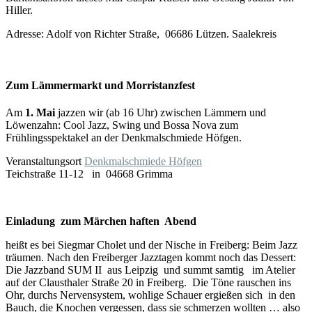
Hiller.
Adresse: Adolf von Richter Straße, 06686 Lützen. Saalekreis
Zum Lämmermarkt und Morristanzfest
Am
1. Mai
jazzen wir (ab 16 Uhr) zwischen Lämmern und
Löwenzahn: Cool Jazz, Swing und Bossa Nova zum
Frühlingsspektakel an der Denkmalschmiede Höfgen.
Veranstaltungsort
Denkmalschmiede Höfgen
Teichstraße 11-12 in 04668 Grimma
Einladung
zum Märchen haften Abend
heißt es bei Siegmar Cholet und der Nische in Freiberg: Beim Jazz
träumen. Nach den Freiberger Jazztagen kommt noch das Dessert:
Die Jazzband SUM II aus Leipzig und summt samtig im Atelier
auf der Clausthaler Straße 20 in Freiberg. Die Töne rauschen ins
Ohr, durchs Nervensystem, wohlige Schauer ergießen sich in den
Bauch, die Knochen vergessen, dass sie schmerzen wollten … also