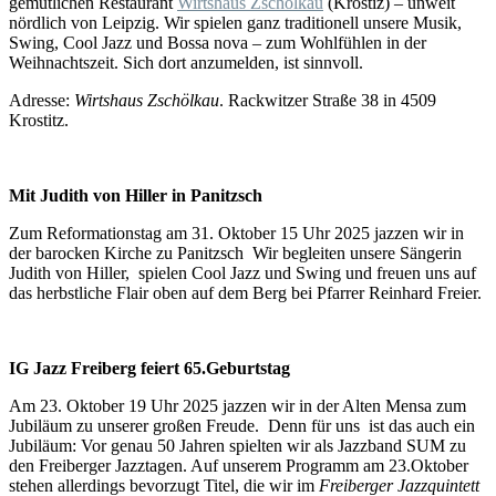
gemütlichen Restaurant
Wirtshaus Zschölkau
(Krostiz) – unweit
nördlich von Leipzig. Wir spielen ganz traditionell unsere Musik,
Swing, Cool Jazz und Bossa nova – zum Wohlfühlen in der
Weihnachtszeit. Sich dort anzumelden, ist sinnvoll.
Adresse:
Wirtshaus Zschölkau
. Rackwitzer Straße 38 in 4509
Krostitz.
Mit Judith von Hiller in Panitzsch
Zum Reformationstag am 31. Oktober 15 Uhr 2025 jazzen wir in
der barocken Kirche zu Panitzsch Wir begleiten unsere Sängerin
Judith von Hiller, spielen Cool Jazz und Swing und freuen uns auf
das herbstliche Flair oben auf dem Berg bei Pfarrer Reinhard Freier.
IG Jazz Freiberg feiert 65.Geburtstag
Am 23. Oktober 19 Uhr 2025 jazzen wir in der Alten Mensa zum
Jubiläum zu unserer großen Freude. Denn für uns ist das auch ein
Jubiläum: Vor genau 50 Jahren spielten wir als Jazzband SUM zu
den Freiberger Jazztagen. Auf unserem Programm am 23.Oktober
stehen allerdings bevorzugt Titel, die wir im
Freiberger Jazzquintett