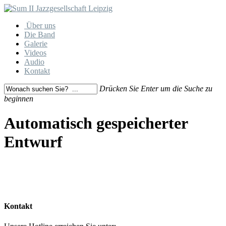
Skip
to
Menu
Über uns
main
Die Band
content
Galerie
Videos
Audio
Kontakt
Drücken Sie Enter um die Suche zu
beginnen
Close
Search
Automatisch gespeicherter
Entwurf
Kontakt