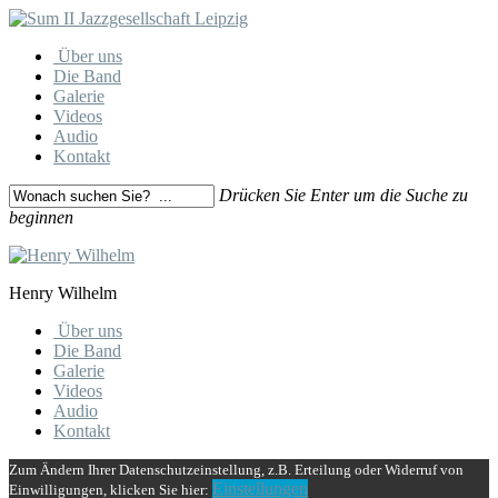
Skip
to
Menu
Über uns
main
Die Band
content
Galerie
Videos
Audio
Kontakt
Drücken Sie Enter um die Suche zu
beginnen
Close
Search
Henry Wilhelm
Close
Über uns
Menu
Die Band
Galerie
Videos
Audio
Kontakt
Zum Ändern Ihrer Datenschutzeinstellung, z.B. Erteilung oder Widerruf von
Einstellungen
Einwilligungen, klicken Sie hier: