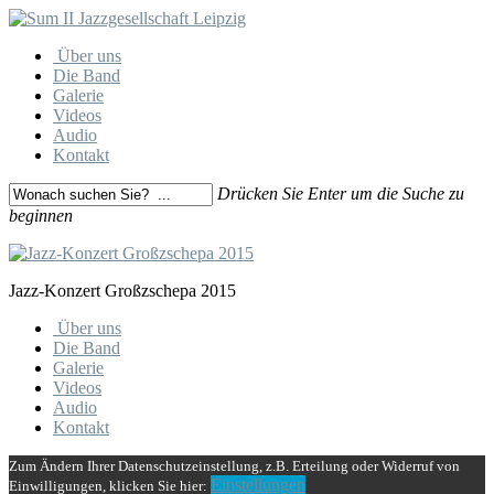
Skip
to
Menu
Über uns
main
Die Band
content
Galerie
Videos
Audio
Kontakt
Drücken Sie Enter um die Suche zu
beginnen
Close
Search
Jazz-Konzert Großzschepa 2015
Close
Über uns
Menu
Die Band
Galerie
Videos
Audio
Kontakt
Zum Ändern Ihrer Datenschutzeinstellung, z.B. Erteilung oder Widerruf von
Einstellungen
Einwilligungen, klicken Sie hier: