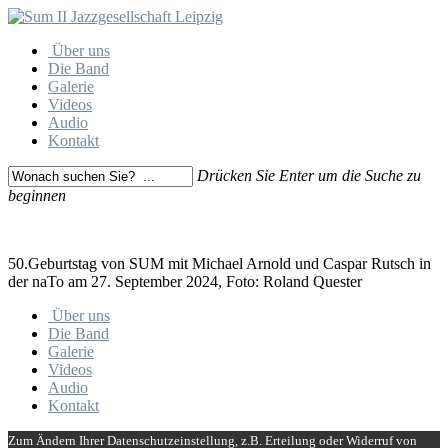
Skip
to
Menu
Über uns
main
Die Band
content
Galerie
Videos
Audio
Kontakt
Drücken Sie Enter um die Suche zu
beginnen
Close
Search
50.Geburtstag von SUM mit Michael Arnold und Caspar Rutsch in
der naTo am 27. September 2024, Foto: Roland Quester
Close
Über uns
Menu
Die Band
Galerie
Videos
Audio
Kontakt
Zum Ändern Ihrer Datenschutzeinstellung, z.B. Erteilung oder Widerruf von