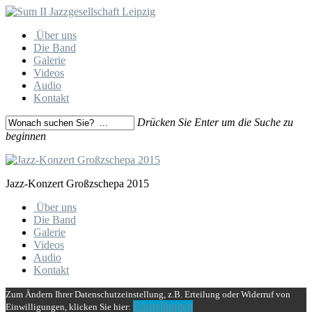
Skip
to
Menu
Über uns
main
Die Band
content
Galerie
Videos
Audio
Kontakt
Drücken Sie Enter um die Suche zu
beginnen
Close
Search
Jazz-Konzert Großzschepa 2015
Close
Über uns
Menu
Die Band
Galerie
Videos
Audio
Kontakt
Zum Ändern Ihrer Datenschutzeinstellung, z.B. Erteilung oder Widerruf von
Einstellungen
Einwilligungen, klicken Sie hier: